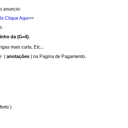
o anuncio:
ês Clique Aqui
<<
r:
nho da (G=4).
as mais curta, Etc...
or (
anotações
) na Pagina de Pagamento.
orto )