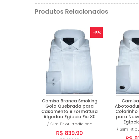
Produtos Relacionados
-5%
Camisa Branca Smoking
Camisa
Gola Quebrada para
Abotoadur
Casamento e Formatura
Colarinho
Algodão Egípcio Fio 80
para Noiv
Egípcio
/
Slim Fit ou tradicional
/
Slim Fit o
R$ 839,90
R$ 8