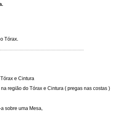
a.
o Tórax.
....................................................................
 Tórax e Cintura
a região do Tórax e Cintura ( pregas nas costas )
-a sobre uma Mesa,