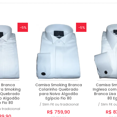
-5%
-5%
 Branca
Camisa Smoking Branca
Camisa Sm
a Smoking
Colarinho Quebrado
Inglesa com
 Quebrado
para Noivo Algodão
Branca Lisa
o Algodão
Egípcio Fio 80
80 Eg
 Fio 80
/
Slim Fit ou tradicional
/
Slim Fit o
u tradicional
R$ 759,90
R$ 8
39,90