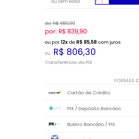
ou Sem Bolso
de: R$
889,90
por: R$
839,90
ou por
12x
de
R$
85,58
com juros
R$ 806,30
ou
Transferência via PIX
FORMAS 
Cartão de Crédito
1x sem juros de R$ 839,90
PIX / Depósito Bancário
2x sem juros de R$ 419,95
3x sem juros de R$ 279,97
1x sem juros de R$ 806,30
.
.
.
.
Boleto Bancário / PIX
.
.
4x com juros de R$ 230,03
1x sem juros de R$ 806,30
.
.
.