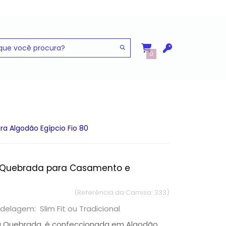
0
 Algodão Egípcio Fio 80
a Quebrada para Casamento e
(Referência da Camisa: 333)
delagem: Slim Fit ou Tradicional
a Quebrada, é confeccionada em Algodão