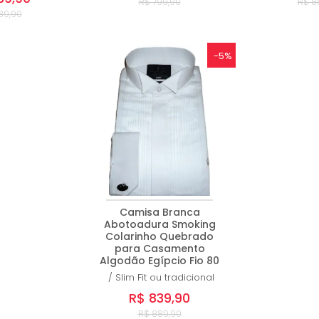
R$ 799,90
R$ 8
89,90
-5%
Camisa Branca
Abotoadura Smoking
Colarinho Quebrado
para Casamento
Algodão Egípcio Fio 80
/
Slim Fit ou tradicional
R$ 839,90
R$ 889,90