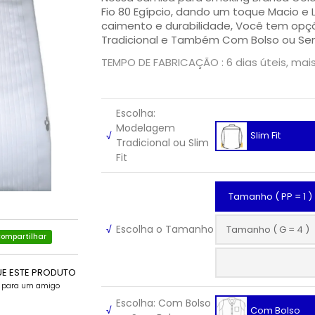
Fio 80 Egípcio, dando um toque Macio e
caimento e durabilidade, Você tem opçõ
Tradicional e Também Com Bolso ou Se
TEMPO DE FABRICAÇÃO : 6 dias úteis, mai
Escolha:
Modelagem
√
Slim Fit
Tradicional ou Slim
Fit
Tamanho ( PP = 1 )
√
Escolha o Tamanho
Tamanho ( G = 4 )
ompartilhar
UE ESTE PRODUTO
e para um amigo
Escolha: Com Bolso
√
Com Bolso