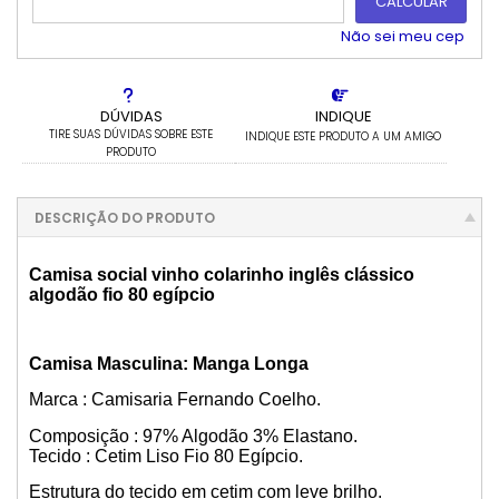
CALCULAR
4x com juros de R$ 202,64
10x com juros de R$ 88,11
5x com juros de R$ 164,46
11x com juros de R$ 81,17
Não sei meu cep
6x com juros de R$ 139,01
12x com juros de R$ 75,39
DÚVIDAS
INDIQUE
TIRE SUAS DÚVIDAS SOBRE ESTE
INDIQUE ESTE PRODUTO A UM AMIGO
PRODUTO
DESCRIÇÃO DO PRODUTO
Camisa social vinho colarinho inglês clássico
algodão fio 80 egípcio
Camisa Masculina: Manga Longa
Marca : Camisaria Fernando Coelho.
Composição : 97% Algodão 3% Elastano.
Tecido : Cetim Liso Fio 80 Egípcio.
Estrutura do tecido em cetim com leve brilho.