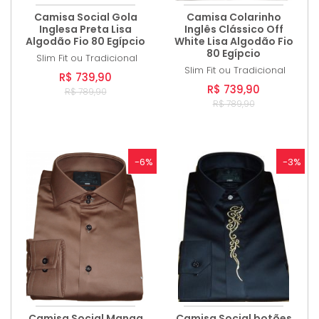
Camisa Social Gola
Camisa Colarinho
Inglesa Preta Lisa
Inglês Clássico Off
Algodão Fio 80 Egípcio
White Lisa Algodão Fio
80 Egípcio
Slim Fit ou Tradicional
Slim Fit ou Tradicional
R$ 739,90
R$ 739,90
R$ 789,90
R$ 789,90
-6%
-3%
Camisa Social Manga
Camisa Social botões