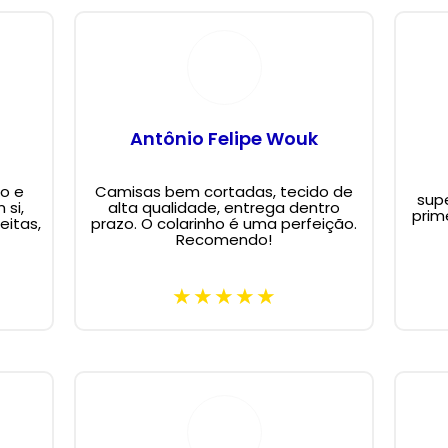
Antônio Felipe Wouk
o e
Camisas bem cortadas, tecido de
supe
 si,
alta qualidade, entrega dentro
prim
eitas,
prazo. O colarinho é uma perfeição.
Recomendo!