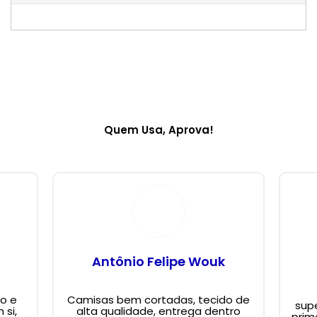
Quem Usa, Aprova!
Antônio Felipe Wouk
o e
Camisas bem cortadas, tecido de
supe
 si,
alta qualidade, entrega dentro
prim