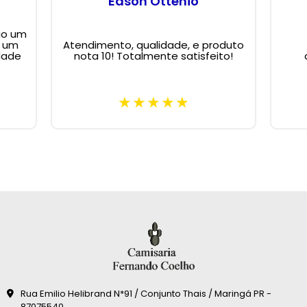
Edson Ottenio
ão um
m um
Atendimento, qualidade, e produto
dade
nota 10! Totalmente satisfeito!
Rua Emilio Helibrand N*91 / Conjunto Thais / Maringá PR -
87075540