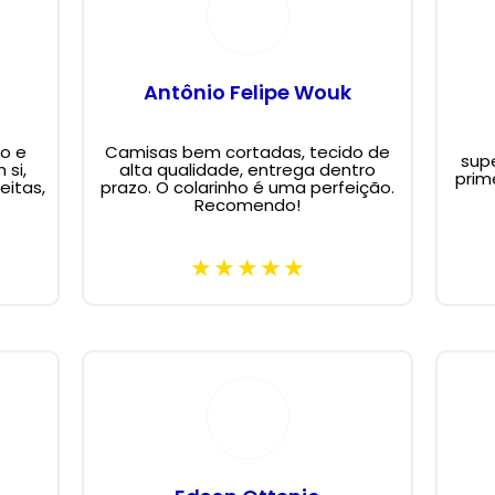
Antônio Felipe Wouk
o e
Camisas bem cortadas, tecido de
supe
 si,
alta qualidade, entrega dentro
prim
eitas,
prazo. O colarinho é uma perfeição.
Recomendo!