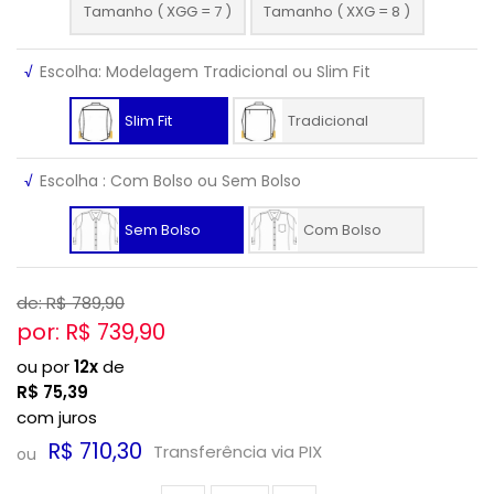
Tamanho ( XGG = 7 )
Tamanho ( XXG = 8 )
√
Escolha: Modelagem Tradicional ou Slim Fit
Slim Fit
Tradicional
√
Escolha : Com Bolso ou Sem Bolso
Sem Bolso
Com Bolso
de: R$
789,90
por: R$
739,90
ou por
12x
de
R$
75,39
com juros
R$ 710,30
Transferência via PIX
ou