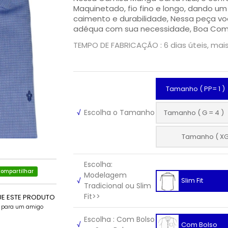
Maquinetado, fio fino e longo, dando u
caimento e durabilidade, Nessa peça v
adéqua com sua necessidade, Boa Com
TEMPO DE FABRICAÇÃO : 6 dias úteis, mai
Tamanho ( PP= 1 )
√
Escolha o Tamanho
Tamanho ( G = 4 )
Tamanho ( XG
Escolha:
ompartilhar
Modelagem
√
Slim Fit
Tradicional ou Slim
Fit>>
UE ESTE PRODUTO
e para um amigo
Escolha : Com Bolso
√
Com Bolso