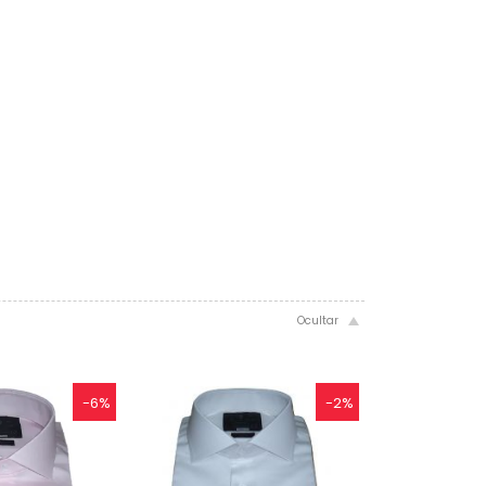
-6%
-2%