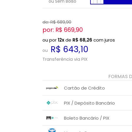
ou Sem Bolso
de: R$
689,90
por: R$
669,90
ou por
12x
de
R$
68,26
com juros
R$ 643,10
ou
Transferência via PIX
FORMAS 
Cartão de Crédito
1x sem juros de R$ 669,90
PIX / Depósito Bancário
2x sem juros de R$ 334,95
3x sem juros de R$ 223,30
1x sem juros de R$ 643,10
.
.
.
.
Boleto Bancário / PIX
.
.
4x com juros de R$ 183,47
1x sem juros de R$ 643,10
.
.
.