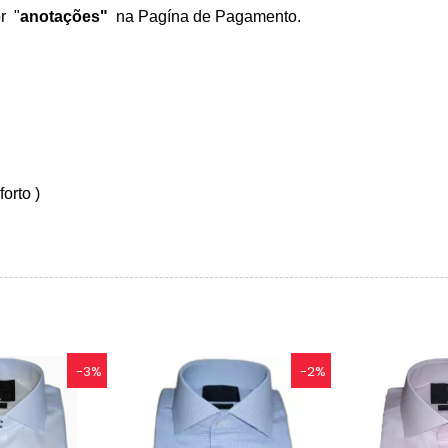
r "
anotações"
na Pagína de Pagamento.
orto )
-3%
-2%