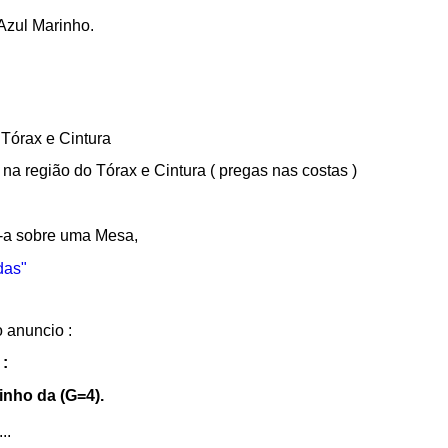
Azul Marinho.
 Tórax e Cintura
a região do Tórax e Cintura ( pregas nas costas )
-a sobre uma Mesa,
das"
 anuncio :
:
nho da (G=4).
..