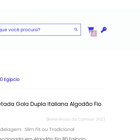
0
0 Egípcio
ada Gola Dupla Italiana Algodão Fio
(Referência da Camisa: 202)
delagem: Slim Fit ou Tradicional
eccionada em Algodão Fio 80 Egípcio