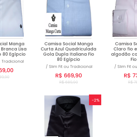
cial Manga
Camisa Social Manga
Camisa So
 Branca Lisa
Curta Azul Quadriculada
Claro fio e
 80 Egípcio
Gola Dupla Italiana Fio
algodão co
80 Egípcio
Fio
u Tradicional
/
Slim Fit ou Tradicional
/
Slim Fit o
69,00
R$ 669,90
R$ 7
89,90
R$ 689,90
R$ 7
-2%