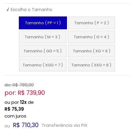
√
Escolha o Tamanho
Tamanho ( PP = 1 )
Tamanho ( P = 2 )
Tamanho ( M = 3 )
Tamanho ( G = 4 )
Tamanho ( GG = 5 )
Tamanho ( XG = 6 )
Tamanho ( XGG = 7 )
Tamanho ( XXG = 8 )
de: R$
789,90
por: R$
739,90
ou por
12x
de
R$
75,39
com juros
R$ 710,30
Transferência via PIX
ou