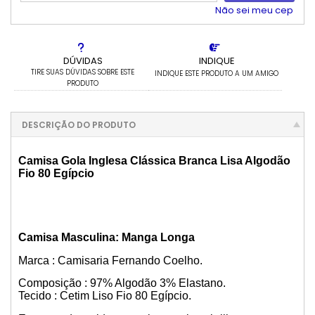
5x com juros de R$ 164,46
11x com juros de R$ 81,17
Não sei meu cep
6x com juros de R$ 139,01
12x com juros de R$ 75,39
DÚVIDAS
INDIQUE
TIRE SUAS DÚVIDAS SOBRE ESTE
INDIQUE ESTE PRODUTO A UM AMIGO
PRODUTO
DESCRIÇÃO DO PRODUTO
Camisa Gola Inglesa Clássica Branca Lisa Algodão
Fio 80 Egípcio
Camisa Masculina: Manga Longa
Marca : Camisaria Fernando Coelho.
Composição : 97% Algodão 3% Elastano.
Tecido : Cetim Liso Fio 80 Egípcio.