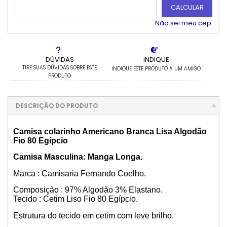
CALCULAR
4x com juros de R$ 202,64
10x com juros de R$ 88,11
5x com juros de R$ 164,46
11x com juros de R$ 81,17
Não sei meu cep
6x com juros de R$ 139,01
12x com juros de R$ 75,39
DÚVIDAS
INDIQUE
TIRE SUAS DÚVIDAS SOBRE ESTE
INDIQUE ESTE PRODUTO A UM AMIGO
PRODUTO
DESCRIÇÃO DO PRODUTO
Camisa colarinho Americano Branca Lisa Algodão
Fio 80 Egípcio
Camisa Masculina: Manga Longa.
Marca : Camisaria Fernando Coelho.
Composição : 97% Algodão 3% Elastano.
Tecido : Cetim Liso Fio 80 Egípcio.
Estrutura do tecido em cetim com leve brilho.