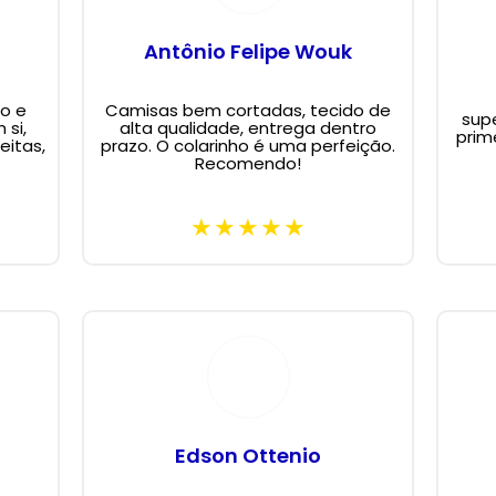
Antônio Felipe Wouk
o e
Camisas bem cortadas, tecido de
supe
 si,
alta qualidade, entrega dentro
prim
eitas,
prazo. O colarinho é uma perfeição.
Recomendo!
Edson Ottenio