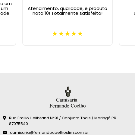
ão um
m um
Atendimento, qualidade, e produto
dade
nota 10! Totalmente satisfeito!
Rua Emilio Helibrand N*91 / Conjunto Thais / Maringá PR -
87075540
camisaria@fernandocoelhoslim.com.br