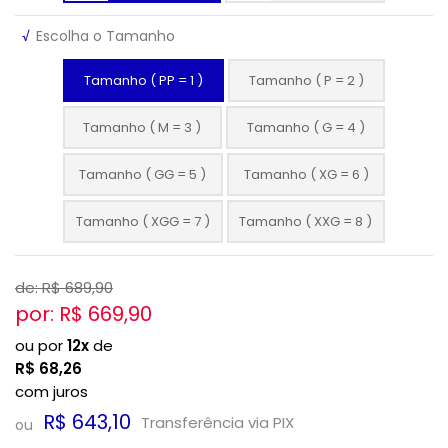
√
Escolha o Tamanho
Tamanho ( PP = 1 )
Tamanho ( P = 2 )
Tamanho ( M = 3 )
Tamanho ( G = 4 )
Tamanho ( GG = 5 )
Tamanho ( XG = 6 )
Tamanho ( XGG = 7 )
Tamanho ( XXG = 8 )
de: R$
689,90
por: R$
669,90
ou por
12x
de
R$
68,26
com juros
R$ 643,10
Transferência via PIX
ou