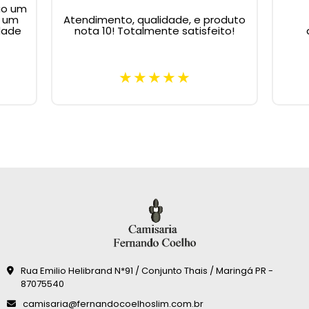
ão um
m um
Atendimento, qualidade, e produto
dade
nota 10! Totalmente satisfeito!
Rua Emilio Helibrand N*91 / Conjunto Thais / Maringá PR -
87075540
camisaria@fernandocoelhoslim.com.br