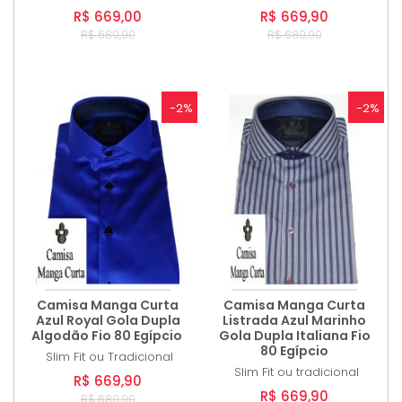
R$ 669,00
R$ 669,90
R$ 689,90
R$ 689,90
-2%
-2%
Camisa Manga Curta
Camisa Manga Curta
Azul Royal Gola Dupla
Listrada Azul Marinho
Algodão Fio 80 Egípcio
Gola Dupla Italiana Fio
80 Egípcio
Slim Fit ou Tradicional
Slim Fit ou tradicional
R$ 669,90
R$ 669,90
R$ 689,90