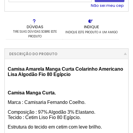
5x com juros de R$ 148,91
11x com juros de R$ 73,49
Não sei meu cep
6x com juros de R$ 125,86
12x com juros de R$ 68,26
DÚVIDAS
INDIQUE
TIRE SUAS DÚVIDAS SOBRE ESTE
INDIQUE ESTE PRODUTO A UM AMIGO
PRODUTO
DESCRIÇÃO DO PRODUTO
Camisa Amarela Manga Curta Colarinho Americano
Lisa Algodão Fio 80 Egípcio
Camisa Manga Curta.
Marca : Camisaria Fernando Coelho.
Composição : 97% Algodão 3% Elastano.
Tecido : Cetim Liso Fio 80 Egípcio.
Estrutura do tecido em cetim com leve brilho.